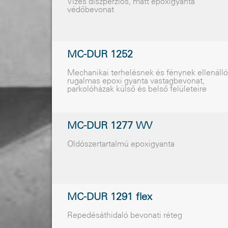
Vizes diszperziós, matt epoxigyanta
védõbevonat
MC-DUR 1252
Mechanikai terhelésnek és fénynek ellenálló
rugalmas epoxi gyanta vastagbevonat,
parkolóházak külsõ és belsõ felületeire
MC-DUR 1277 WV
Oldószertartalmú epoxigyanta
MC-DUR 1291 flex
Repedésáthidaló bevonati réteg