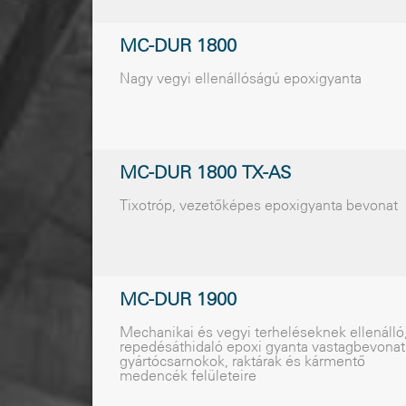
MC-DUR 1800
Nagy vegyi ellenállóságú epoxigyanta
MC-DUR 1800 TX-AS
Tixotróp, vezetõképes epoxigyanta bevonat
MC-DUR 1900
Mechanikai és vegyi terheléseknek ellenálló
repedésáthidaló epoxi gyanta vastagbevonat
gyártócsarnokok, raktárak és kármentõ
medencék felületeire