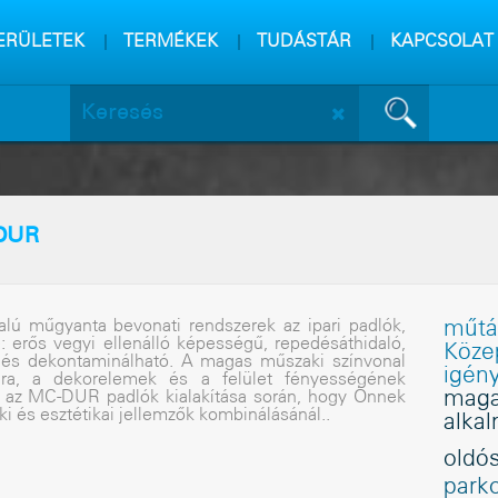
m
sa
ERÜLETEK
TERMÉKEK
TUDÁSTÁR
KAPCSOLAT
DUR
alú mûgyanta bevonati rendszerek az ipari padlók,
műtá
 erõs vegyi ellenálló képességû, repedésáthidaló,
Közep
 és dekontaminálható. A magas mûszaki színvonal
igén
uktúra, a dekorelemek és a felület fényességének
ít az MC-DUR padlók kialakítása során, hogy Önnek
maga
 és esztétikai jellemzõk kombinálásánál..
alka
oldó
park