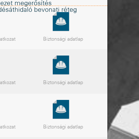
kezet megerősítés
désáthidaló bevonati réteg
latkozat
Biztonsági
adatlap
latkozat
Biztonsági
adatlap
latkozat
Biztonsági
adatlap