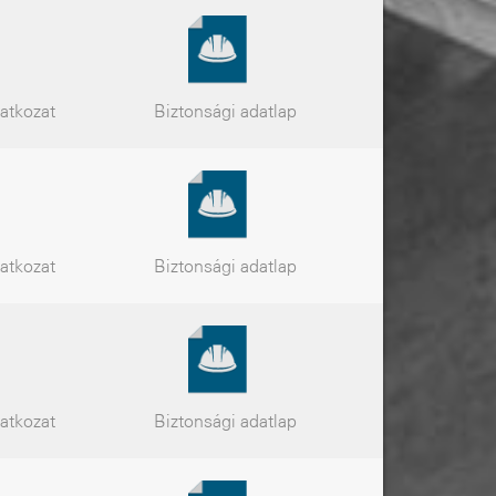
latkozat
Biztonsági
adatlap
latkozat
Biztonsági
adatlap
latkozat
Biztonsági
adatlap