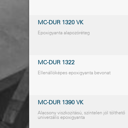
MC-DUR 1320 VK
Epoxigyanta alapozóréteg
MC-DUR 1322
Ellenállóképes epoxigyanta bevonat
MC-DUR 1390 VK
Alacsony viszkozitású, színtelen jól tölthetõ
univerzális epoxigyanta