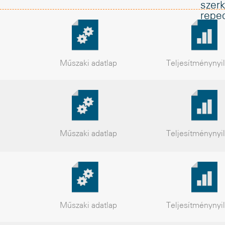
szer
repe
Műszaki
adatlap
Teljesítmény
nyi
Műszaki
adatlap
Teljesítmény
nyi
Műszaki
adatlap
Teljesítmény
nyi