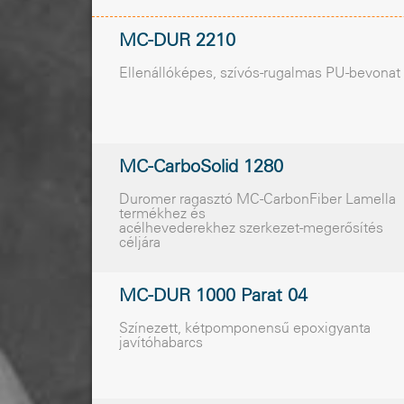
MC-DUR 2210
Ellenállóképes, szívós-rugalmas PU-bevonat
MC-CarboSolid 1280
Duromer ragasztó MC-CarbonFiber Lamella
termékhez és
acélhevederekhez szerkezet-megerősítés
céljára
MC-DUR 1000 Parat 04
Színezett, kétpomponensű epoxigyanta
javítóhabarcs