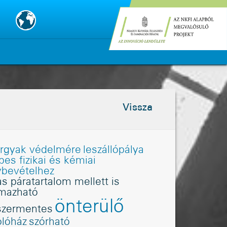
Vissza
rgyak védelmére
leszállópálya
es fizikai és kémiai
ybevételhez
s páratartalom mellett is
lmazható
önterülõ
szermentes
olóház
szórható