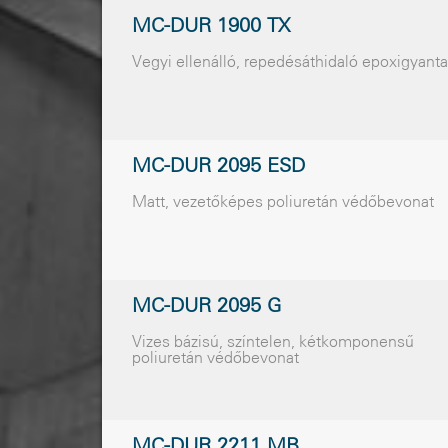
MC-DUR 1900 TX
Vegyi ellenálló, repedésáthidaló epoxigyanta
MC-DUR 2095 ESD
Matt, vezetõképes poliuretán védõbevonat
MC-DUR 2095 G
Vizes bázisú, színtelen, kétkomponensű
poliuretán védőbevonat
MC-DUR 2211 MB