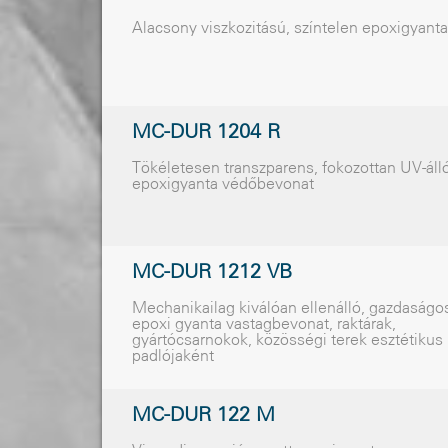
Alacsony viszkozitású, színtelen epoxigyanta
MC-DUR 1204 R
Tökéletesen transzparens, fokozottan UV-áll
epoxigyanta védőbevonat
MC-DUR 1212 VB
Mechanikailag kiválóan ellenálló, gazdaságo
epoxi gyanta vastagbevonat, raktárak,
gyártócsarnokok, közösségi terek esztétikus
padlójaként
MC-DUR 122 M