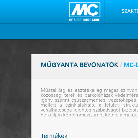
Tartalo
kihagyá
SZAKT
MÛGYANTA BEVONATOK
/
MC-
Mûszakilag és esztétikailag magas színvon
közösségi terek és parkolóházak védelmére:
igény szerint csúszásmentes, vezetõképes
mellett a színkialakítás, a felületi str
variálhatósága jelentõs szabadságot biztos
ne kelljen kompromisszumot kötnie a mûszaki
Termékek