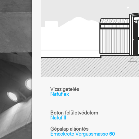
Vízszigetelés
Nafuflex
Beton felületvédelem
Nafufill
Gépalap aláöntés
Emcekrete Vergussmasse 60