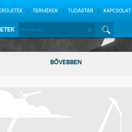
m
sa
ERÜLETEK
TERMÉKEK
TUDÁSTÁR
KAPCSOLAT
ETEK
BŐVEBBEN