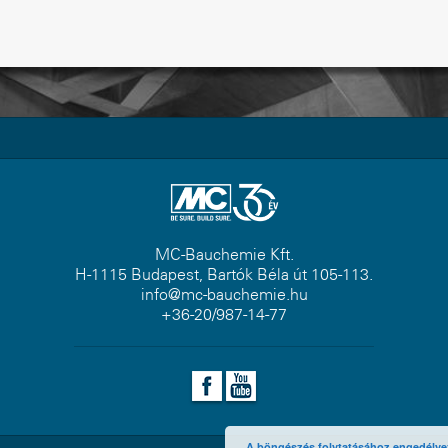
MC-Bauchemie Kft.
H-1115 Budapest, Bartók Béla út 105-113.
info@mc-bauchemie.hu
+36-20/987-14-77
A böngészés folytatásához engedélyezn