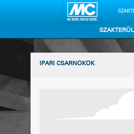
Tartalo
kihagyá
SZAKT
SZAKTERÜL
IPARI CSARNOKOK