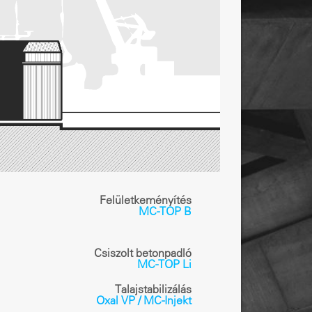
Felületkeményítés
MC-TOP B
Csiszolt betonpadló
MC-TOP Li
Talajstabilizálás
Oxal VP / MC-Injekt