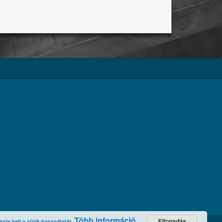
Több információ
Elfogadás
ie kell a sütik használatát.