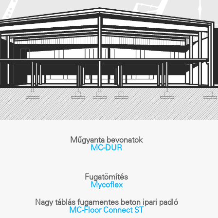
Műgyanta bevonatok
MC-DUR
Fugatömítés
Mycoflex
Nagy táblás fugamentes beton ipari padló
MC-Floor Connect ST