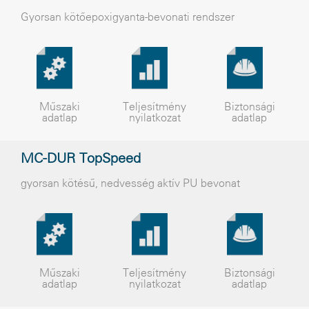
Gyorsan kötõepoxigyanta-bevonati rendszer
Műszaki
Teljesítmény
Biztonsági
adatlap
nyilatkozat
adatlap
MC-DUR TopSpeed
gyorsan kötésű, nedvesség aktív PU bevonat
Műszaki
Teljesítmény
Biztonsági
adatlap
nyilatkozat
adatlap