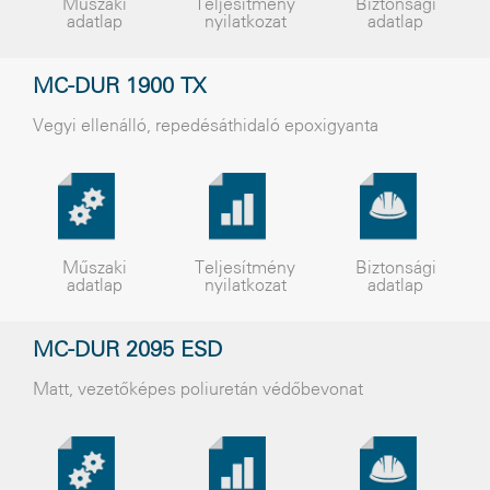
Műszaki
Teljesítmény
Biztonsági
adatlap
nyilatkozat
adatlap
MC-DUR 1900 TX
Vegyi ellenálló, repedésáthidaló epoxigyanta
Műszaki
Teljesítmény
Biztonsági
adatlap
nyilatkozat
adatlap
MC-DUR 2095 ESD
Matt, vezetõképes poliuretán védõbevonat