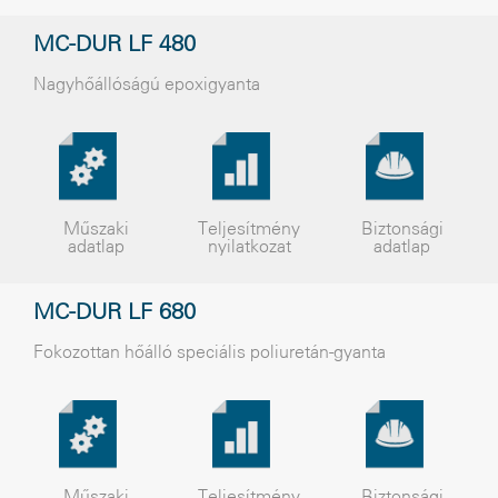
MC-DUR LF 480
Nagyhõállóságú epoxigyanta
Műszaki
Teljesítmény
Biztonsági
adatlap
nyilatkozat
adatlap
MC-DUR LF 680
Fokozottan hõálló speciális poliuretán-gyanta
Műszaki
Teljesítmény
Biztonsági