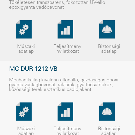
Tökéletesen transzparens, fokozottan UV-álló
epoxigyanta védőbevonat
Műszaki
Teljesítmény
Biztonsági
adatlap
nyilatkozat
adatlap
MC-DUR 1212 VB
Mechanikailag kiválóan ellenálló, gazdaságos epoxi
gyanta vastagbevonat, raktárak, gyártócsarnokok,
közösségi terek esztétikus padlójaként
Műszaki
Teljesítmény
Biztonsági
adatlap
nyilatkozat
adatlap