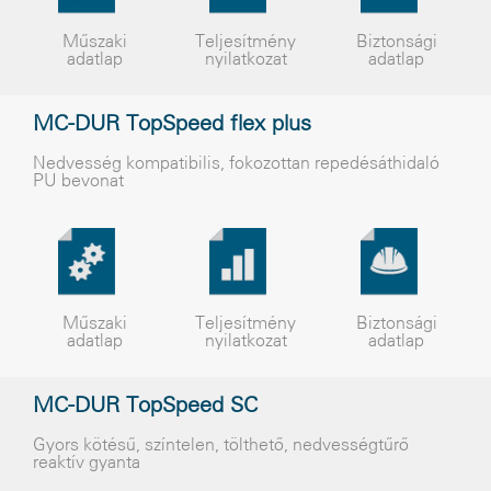
Műszaki
Teljesítmény
Biztonsági
adatlap
nyilatkozat
adatlap
MC-DUR TopSpeed flex plus
Nedvesség kompatibilis, fokozottan repedésáthidaló
PU bevonat
Műszaki
Teljesítmény
Biztonsági
adatlap
nyilatkozat
adatlap
MC-DUR TopSpeed SC
Gyors kötésű, színtelen, tölthető, nedvességtűrő
reaktív gyanta