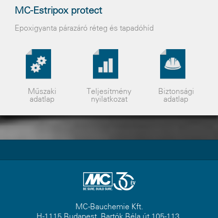
MC-Estripox protect
Epoxigyanta párazáró réteg és tapadóhíd
Műszaki
Teljesítmény
Biztonsági
adatlap
nyilatkozat
adatlap
MC-Bauchemie Kft.
H-1115 Budapest, Bartók Béla út 105-113.