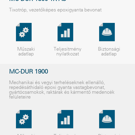
Tixotróp, vezetõképes epoxigyanta bevonat
Műszaki
Teljesítmény
Biztonsági
adatlap
nyilatkozat
adatlap
MC-DUR 1900
Mechanikai és vegyi terheléseknek ellenálló,
repedésáthidaló epoxi gyanta vastagbevonat,
gyártócsarnokok, raktárak és kármentõ medencék
felületeire