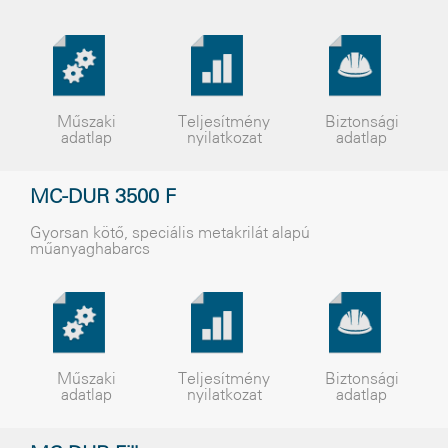
Műszaki
Teljesítmény
Biztonsági
adatlap
nyilatkozat
adatlap
MC-DUR 3500 F
Gyorsan kötõ, speciális metakrilát alapú
mûanyaghabarcs
Műszaki
Teljesítmény
Biztonsági
adatlap
nyilatkozat
adatlap