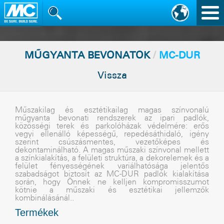
Nav
vált
MÛGYANTA BEVONATOK
/
MC-DUR
Vissza
Mûszakilag és esztétikailag magas színvonalú
mûgyanta bevonati rendszerek az ipari padlók,
közösségi terek és parkolóházak védelmére: erõs
vegyi ellenálló képességû, repedésáthidaló, igény
szerint csúszásmentes, vezetõképes és
dekontaminálható. A magas mûszaki színvonal mellett
a színkialakítás, a felületi struktúra, a dekorelemek és a
felület fényességének variálhatósága jelentõs
szabadságot biztosít az MC-DUR padlók kialakítása
során, hogy Önnek ne kelljen kompromisszumot
kötnie a mûszaki és esztétikai jellemzõk
kombinálásánál..
Termékek