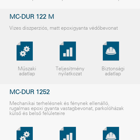
MC-DUR 122 M
Vizes diszperziós, matt epoxigyanta védõbevonat
Műszaki
Teljesítmény
Biztonsági
adatlap
nyilatkozat
adatlap
MC-DUR 1252
Mechanikai terhelésnek és fénynek ellenálló,
rugalmas epoxi gyanta vastagbevonat, parkolóházak
külsõ és belsõ felületeire