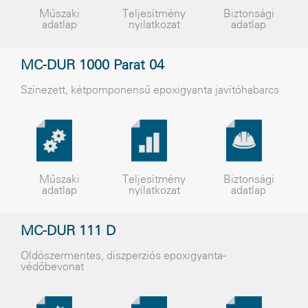
Műszaki
Teljesítmény
Biztonsági
adatlap
nyilatkozat
adatlap
MC-DUR 1000 Parat 04
Színezett, kétpomponensű epoxigyanta javítóhabarcs
Műszaki
Teljesítmény
Biztonsági
adatlap
nyilatkozat
adatlap
MC-DUR 111 D
Oldószermentes, diszperziós epoxigyanta-
védõbevonat