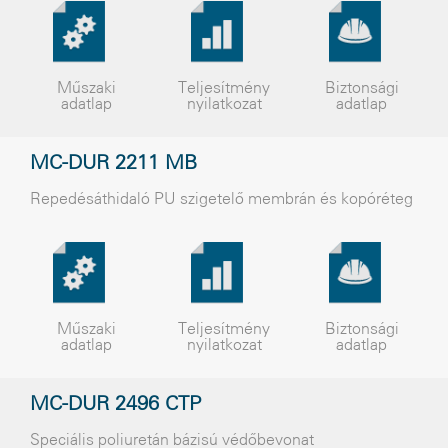
Műszaki
Teljesítmény
Biztonsági
adatlap
nyilatkozat
adatlap
MC-DUR 2211 MB
Repedésáthidaló PU szigetelõ membrán és kopóréteg
Műszaki
Teljesítmény
Biztonsági
adatlap
nyilatkozat
adatlap
MC-DUR 2496 CTP
Speciális poliuretán bázisú védõbevonat