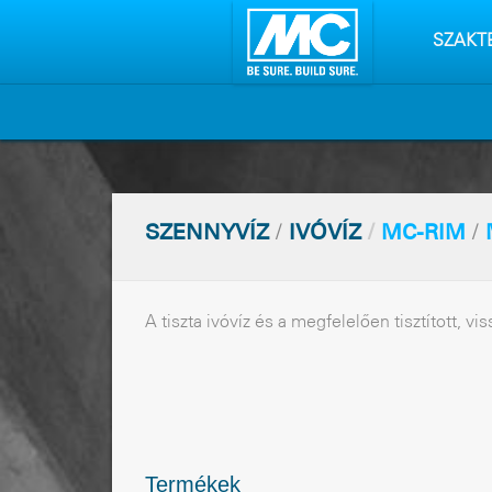
Tartalo
kihagyá
SZAKT
SZENNYVÍZ
/
IVÓVÍZ
/
MC-RIM
/
A tiszta ivóvíz és a megfelelõen tisztított, 
Termékek