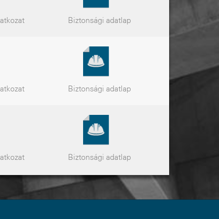
latkozat
Biztonsági
adatlap
latkozat
Biztonsági
adatlap
latkozat
Biztonsági
adatlap