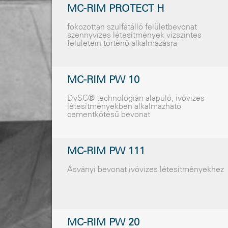
MC-RIM PROTECT H
fokozottan szulfátálló felületbevonat
szennyvizes létesítmények vízszintes
felületein történõ alkalmazásra
MC-RIM PW 10
DySC® technológián alapuló, ivóvizes
létesítményekben alkalmazható
cementkötésû bevonat
MC-RIM PW 111
Ásványi bevonat ivóvizes létesítményekhez
MC-RIM PW 20