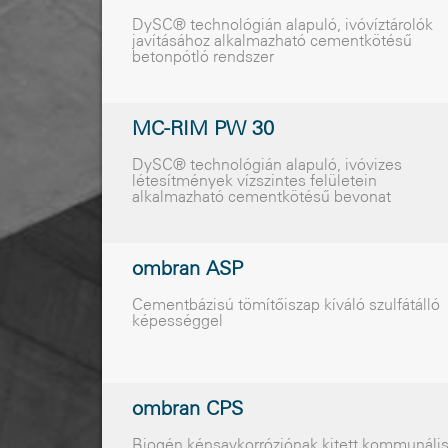
DySC® technológián alapuló, ivóvíztárolók
javításához alkalmazható cementkötésû
betonpótló rendszer
MC-RIM PW 30
DySC® technológián alapuló, ivóvizes
létesítmények vízszintes felületein
alkalmazható cementkötésû bevonat
ombran ASP
Cementbázisú tömítõiszap kíváló szulfátálló
képességgel
ombran CPS
Biogén kénsavkorróziónak kitett kommunáli