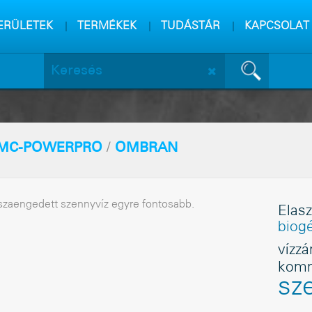
m
sa
ERÜLETEK
TERMÉKEK
TUDÁSTÁR
KAPCSOLAT
MC-POWERPRO
/
OMBRAN
visszaengedett szennyvíz egyre fontosabb.
Elas
biog
vízzá
komm
sz