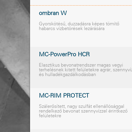
ombran W
Gyorskötésû, duzzadásra képes tömítõ
habarcs vízbetörések lezárására
MC-PowerPro HCR
Elasztikus bevonatrendszer magas vegyi
terhelésnek kitett felületekre agrár, szennyví
és hulladékgazdálkodásban
MC-RIM PROTECT
Szálerõsített, nagy szulfát ellenállósággal
rendelkezõ bevonat szennyvízzel érintkezõ
felületekre