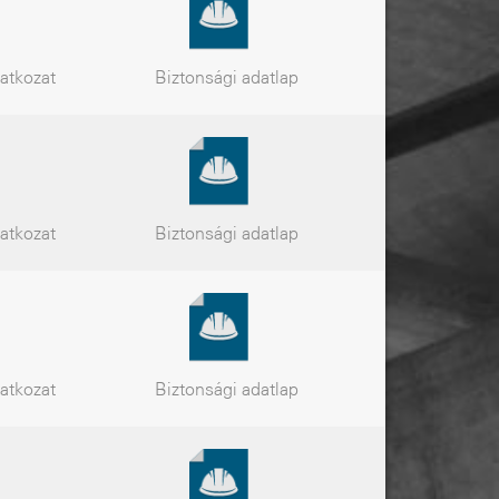
latkozat
Biztonsági
adatlap
latkozat
Biztonsági
adatlap
latkozat
Biztonsági
adatlap