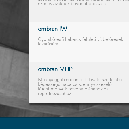
szennyvízaknák bevonatrendszere
ombran IW
Gyorskötésû habarcs felületi vízbetörések
lezárására
ombran MHP
Mûanyaggal módosított, kiváló szulfátálló
képességû habarcs szennyvízkezelõ
létesítmények bevonatolásához és
reprofilozásához