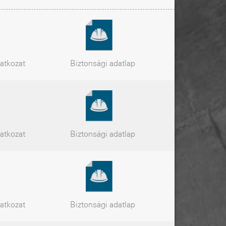
latkozat
Biztonsági
adatlap
latkozat
Biztonsági
adatlap
latkozat
Biztonsági
adatlap