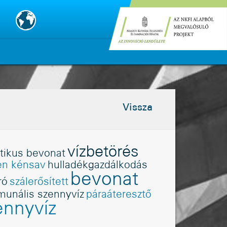
Vissza
vízbetörés
ztikus bevonat
én kénsav
hulladékgazdálkodás
bevonat
ró
szálerõsített
unális szennyvíz
páraáteresztõ
ennyvíz