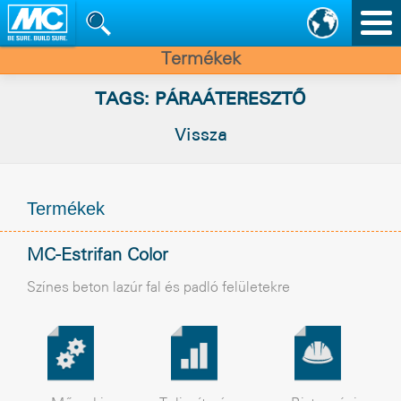
Nav
vált
Termékek
TAGS: PÁRAÁTERESZTÕ
Vissza
Termékek
MC-Estrifan Color
Színes beton lazúr fal és padló felületekre