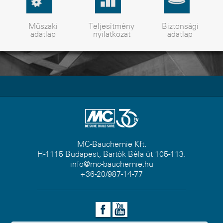
Műszaki
Teljesítmény
Biztonsági
adatlap
nyilatkozat
adatlap
MC-Bauchemie Kft.
H-1115 Budapest, Bartók Béla út 105-113.
info@mc-bauchemie.hu
+36-20/987-14-77