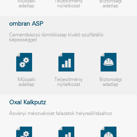
Műszaki
Teljesítmény
Biztonsági
adatlap
nyilatkozat
adatlap
ombran ASP
Cementbázisú tömítõiszap kíváló szulfátálló
képességgel
Műszaki
Teljesítmény
Biztonsági
adatlap
nyilatkozat
adatlap
Oxal Kalkputz
Ásványi mészvakolat falazatok helyreállításához