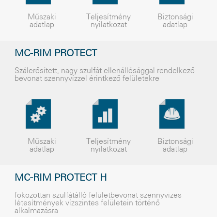
Műszaki
Teljesítmény
Biztonsági
adatlap
nyilatkozat
adatlap
MC-RIM PROTECT
Szálerõsített, nagy szulfát ellenállósággal rendelkezõ
bevonat szennyvízzel érintkezõ felületekre
Műszaki
Teljesítmény
Biztonsági
adatlap
nyilatkozat
adatlap
MC-RIM PROTECT H
fokozottan szulfátálló felületbevonat szennyvizes
létesítmények vízszintes felületein történõ
alkalmazásra