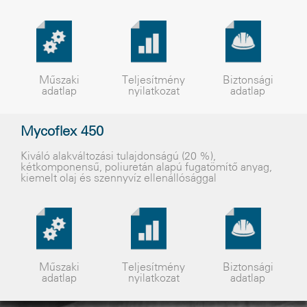
Műszaki
Teljesítmény
Biztonsági
adatlap
nyilatkozat
adatlap
Mycoflex 450
Kiváló alakváltozási tulajdonságú (20 %),
kétkomponensû, poliuretán alapú fugatömítõ anyag,
kiemelt olaj és szennyvíz ellenállósággal
Műszaki
Teljesítmény
Biztonsági
adatlap
nyilatkozat
adatlap