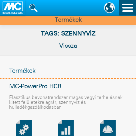
Nav
vált
Termékek
TAGS: SZENNYVÍZ
Vissza
Termékek
MC-PowerPro HCR
Elasztikus bevonatrendszer magas vegyi terhelésnek
kitett felületekre agrár, szennyvíz és
hulladékgazdálkodásban