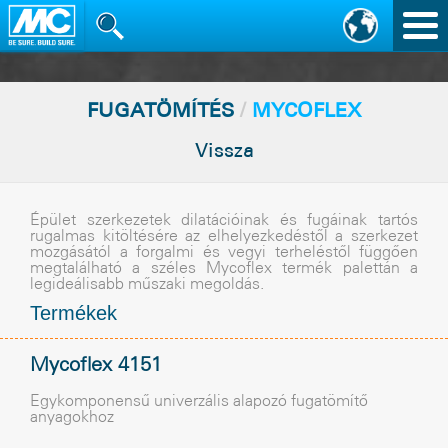
Nav
vált
FUGATÖMÍTÉS
/
MYCOFLEX
Vissza
Épület szerkezetek dilatációinak és fugáinak tartós
rugalmas kitöltésére az elhelyezkedéstõl a szerkezet
mozgásától a forgalmi és vegyi terheléstõl függõen
megtalálható a széles Mycoflex termék palettán a
legideálisabb mûszaki megoldás.
Termékek
Mycoflex 4151
Egykomponensû univerzális alapozó fugatömítõ
anyagokhoz