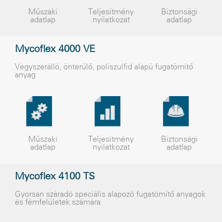
Műszaki
Teljesítmény
Biztonsági
adatlap
nyilatkozat
adatlap
Mycoflex 4000 VE
Vegyszerálló, önterülõ, poliszulfid alapú fugatömítõ
anyag
Műszaki
Teljesítmény
Biztonsági
adatlap
nyilatkozat
adatlap
Mycoflex 4100 TS
Gyorsan száradó speciális alapozó fugatömítõ anyagok
és fémfelületek számára