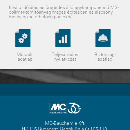
Kiváló idõjárás és öregedés álló egykomponensû MS-
polimer-tömítõanyag magas építésben és alacsony
mechanikai terhelésû padlóknál
Műszaki
Teljesítmény
Biztonsági
adatlap
nyilatkozat
adatlap
MC-Bauchemie Kft.
H-1115 Budapest, Bartók Béla út 105-113.