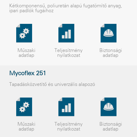
Kétkomponensû, poliuretán alapú fugatömítõ anyag,
ipari padlók fugáihoz
Műszaki
Teljesítmény
Biztonsági
adatlap
nyilatkozat
adatlap
Mycoflex 251
Tapadásközvetítő és univerzális alapozó
Műszaki
Teljesítmény
Biztonsági
adatlap
nyilatkozat
adatlap