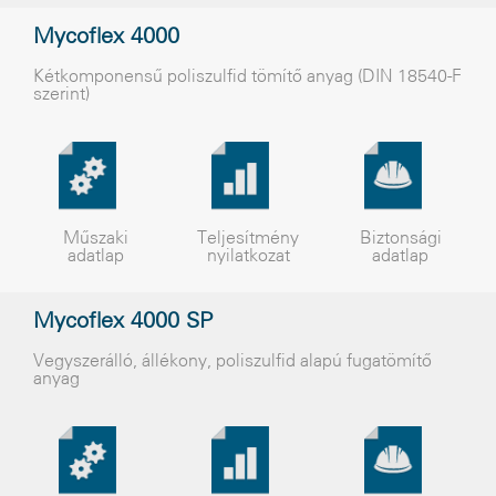
Mycoflex 4000
Kétkomponensû poliszulfid tömítõ anyag (DIN 18540-F
szerint)
Műszaki
Teljesítmény
Biztonsági
adatlap
nyilatkozat
adatlap
Mycoflex 4000 SP
Vegyszerálló, állékony, poliszulfid alapú fugatömítõ
anyag