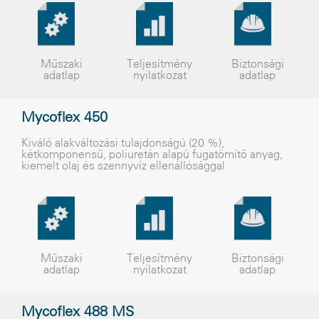
Műszaki
Teljesítmény
Biztonsági
adatlap
nyilatkozat
adatlap
Mycoflex 450
Kiváló alakváltozási tulajdonságú (20 %),
kétkomponensû, poliuretán alapú fugatömítõ anyag,
kiemelt olaj és szennyvíz ellenállósággal
Műszaki
Teljesítmény
Biztonsági
adatlap
nyilatkozat
adatlap
Mycoflex 488 MS