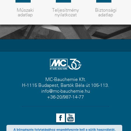
Műszaki
Teljesítmény
Biztonsági
adatlap
nyilatkozat
adatlap
MC-Bauchemie Kft.
H-1115 Budapest, Bartók Béla út 105-113.
info@mc-bauchemie.hu
+36-20/987-14-77
A böngészés folytatásához engedélyeznie kell a sütik használatát.