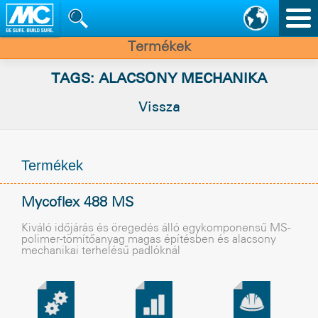
Nav
vált
Termékek
TAGS: ALACSONY MECHANIKA
Vissza
Termékek
Mycoflex 488 MS
Kiváló idõjárás és öregedés álló egykomponensû MS-
polimer-tömítõanyag magas építésben és alacsony
mechanikai terhelésû padlóknál