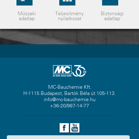
Műszaki
Teljesítmény
Biztonsági
adatlap
nyilatkozat
adatlap
MC-Bauchemie Kft.
H-1115 Budapest, Bartók Béla út 105-113.
info@mc-bauchemie.hu
+36-20/987-14-77