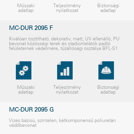
Műszaki
Teljesítmény
Biztonsági
adatlap
nyilatkozat
adatlap
MC-DUR 2095 F
Kiválóan tisztítható, dekoratív, matt, UV ellenálló, PU
bevonat közösségi terek és stadionlelátók padló
felületeinek védelmére, tûzállósági osztálya BFL-S1
Műszaki
Teljesítmény
Biztonsági
adatlap
nyilatkozat
adatlap
MC-DUR 2095 G
Vizes bázisú, színtelen, kétkomponensű poliuretán
védőbevonat