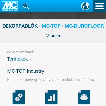
Nav
vált
DEKORPADLÓK
/
MC-TOP
/
MC-DUROFLOOR
Vissza
dekorburkolatok
Termékek
MC-TOP Industry
Estrich kötõanyag, ásványi dekorpadlók készítéséhez