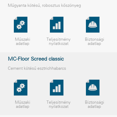
Mûgyanta kötésû, robosztus kõszönyeg
Műszaki
Teljesítmény
Biztonsági
adatlap
nyilatkozat
adatlap
MC-Floor Screed classic
Cement kötésű esztrichhabarcs
Műszaki
Teljesítmény
Biztonsági
adatlap
nyilatkozat
adatlap