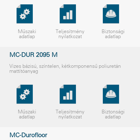
Műszaki
Teljesítmény
Biztonsági
adatlap
nyilatkozat
adatlap
MC-DUR 2095 M
Vizes bázisú, színtelen, kétkomponensû poliuretán
mattítóanyag
Műszaki
Teljesítmény
Biztonsági
adatlap
nyilatkozat
adatlap
MC-Durofloor