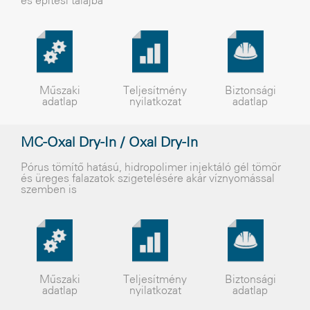
és építési talajba
Műszaki
Teljesítmény
Biztonsági
adatlap
nyilatkozat
adatlap
MC-Oxal Dry-In / Oxal Dry-In
Pórus tömítõ hatású, hidropolimer injektáló gél tömör
és üreges falazatok szigetelésére akár víznyomással
szemben is
Műszaki
Teljesítmény
Biztonsági
adatlap
nyilatkozat
adatlap