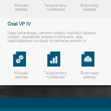
Műszaki
Teljesítmény
Biztonsági
adatlap
nyilatkozat
adatlap
Oxal VP IV
Nagy szilárdságú, cement kötésû injektáló habarcs
üregek, repedések erõzáró kitöltésére, talaj
stabilizáláshoz szivárgó víz terhelés esetén is
Műszaki
Teljesítmény
Biztonsági
adatlap
nyilatkozat
adatlap