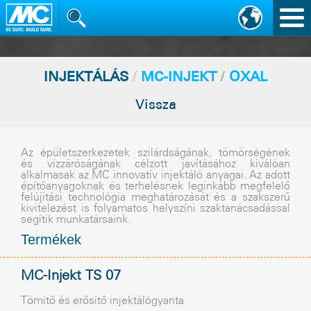
Nav
vált
INJEKTÁLÁS
/
MC-INJEKT
/
OXAL
Vissza
Az épületszerkezetek szilárdságának, tömörségének
és vízzáróságának célzott javításához kiválóan
alkalmasak az MC innovatív injektáló anyagai. Az adott
építõanyagoknak és terhelésnek leginkább megfelelõ
felújítási technológia meghatározását és a szakszerû
kivitelezést is folyamatos helyszíni szaktanácsadással
segítik munkatársaink.
Termékek
MC-Injekt TS 07
Tömítõ és erõsítõ injektálógyanta