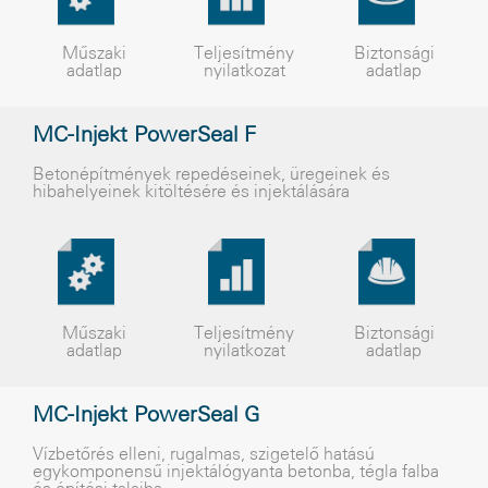
Műszaki
Teljesítmény
Biztonsági
adatlap
nyilatkozat
adatlap
MC-Injekt PowerSeal F
Betonépítmények repedéseinek, üregeinek és
hibahelyeinek kitöltésére és injektálására
Műszaki
Teljesítmény
Biztonsági
adatlap
nyilatkozat
adatlap
MC-Injekt PowerSeal G
Vízbetőrés elleni, rugalmas, szigetelő hatású
egykomponensű injektálógyanta betonba, tégla falba