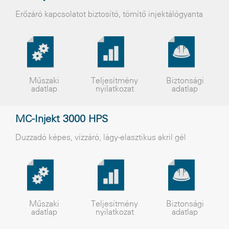
Erõzáró kapcsolatot biztosító, tömítõ injektálógyanta
Műszaki
Teljesítmény
Biztonsági
adatlap
nyilatkozat
adatlap
MC-Injekt 3000 HPS
Duzzadó képes, vízzáró, lágy-elasztikus akril gél
Műszaki
Teljesítmény
Biztonsági
adatlap
nyilatkozat
adatlap