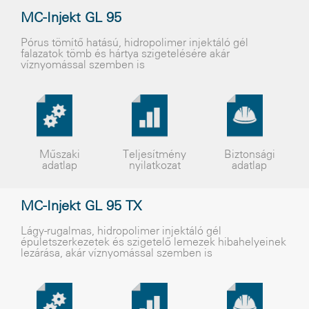
MC-Injekt GL 95
Pórus tömítõ hatású, hidropolimer injektáló gél
falazatok tömb és hártya szigetelésére akár
víznyomással szemben is
Műszaki
Teljesítmény
Biztonsági
adatlap
nyilatkozat
adatlap
MC-Injekt GL 95 TX
Lágy-rugalmas, hidropolimer injektáló gél
épületszerkezetek és szigetelõ lemezek hibahelyeinek
lezárása, akár víznyomással szemben is