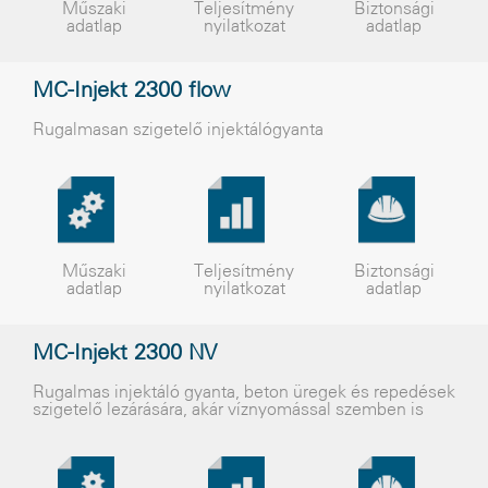
Műszaki
Teljesítmény
Biztonsági
adatlap
nyilatkozat
adatlap
MC-Injekt 2300 flow
Rugalmasan szigetelõ injektálógyanta
Műszaki
Teljesítmény
Biztonsági
adatlap
nyilatkozat
adatlap
MC-Injekt 2300 NV
Rugalmas injektáló gyanta, beton üregek és repedések
szigetelõ lezárására, akár víznyomással szemben is