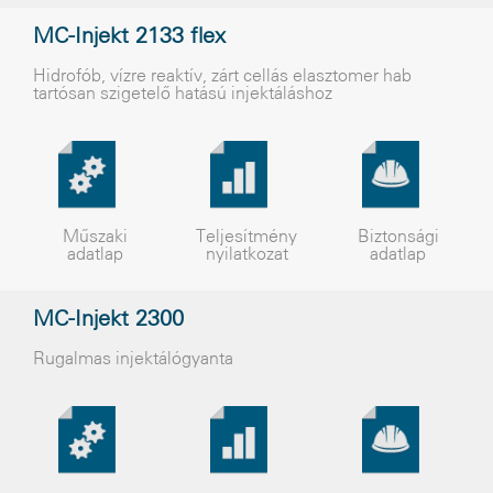
MC-Injekt 2133 flex
Hidrofób, vízre reaktív, zárt cellás elasztomer hab
tartósan szigetelõ hatású injektáláshoz
Műszaki
Teljesítmény
Biztonsági
adatlap
nyilatkozat
adatlap
MC-Injekt 2300
Rugalmas injektálógyanta