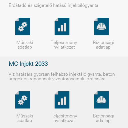
Erőátadó és szigetelő hatású injektálógyanta
Műszaki
Teljesítmény
Biztonsági
adatlap
nyilatkozat
adatlap
MC-Injekt 2033
Víz hatására gyorsan felhabzó injektáló gyanta, beton
üregek és repedések vízbetöréseinek lezárására
Műszaki
Teljesítmény
Biztonsági
adatlap
nyilatkozat
adatlap