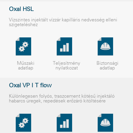
Oxal HSL
Vízszintes injektált vízzár kapilláris nedvesség elleni
szigeteléshez
Műszaki
Teljesítmény
Biztonsági
adatlap
nyilatkozat
adatlap
Oxal VP I T flow
Különlegesen folyós, traszcement kötésû injektáló
habarcs üregek, repedések erõzáró kitöltésére