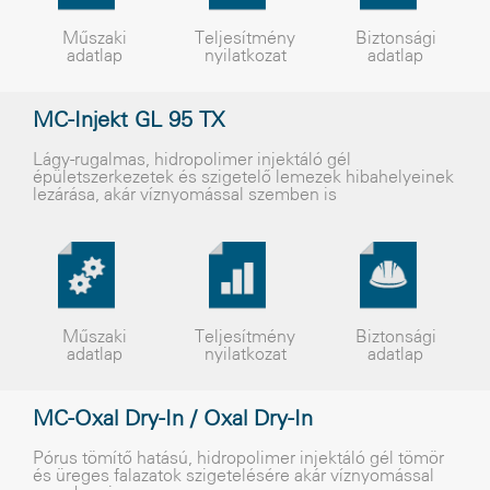
Műszaki
Teljesítmény
Biztonsági
adatlap
nyilatkozat
adatlap
MC-Injekt GL 95 TX
Lágy-rugalmas, hidropolimer injektáló gél
épületszerkezetek és szigetelõ lemezek hibahelyeinek
lezárása, akár víznyomással szemben is
Műszaki
Teljesítmény
Biztonsági
adatlap
nyilatkozat
adatlap
MC-Oxal Dry-In / Oxal Dry-In
Pórus tömítõ hatású, hidropolimer injektáló gél tömör
és üreges falazatok szigetelésére akár víznyomással