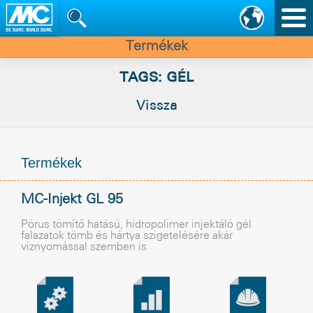
Nav
vált
Termékek
TAGS: GÉL
Vissza
Termékek
MC-Injekt GL 95
Pórus tömítõ hatású, hidropolimer injektáló gél
falazatok tömb és hártya szigetelésére akár
víznyomással szemben is