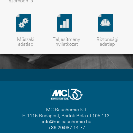
szemben is
Műszaki
Teljesítmény
Biztonsági
adatlap
nyilatkozat
adatlap
MC-Bauchemie Kft.
H-1115 Budapest, Bartók Béla út 105-113.
info@mc-bauchemie.hu
+36-20/987-14-77