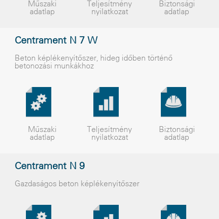
Műszaki
Teljesítmény
Biztonsági
adatlap
nyilatkozat
adatlap
Centrament N 7 W
Beton képlékenyítõszer, hideg idõben történõ
betonozási munkákhoz
Műszaki
Teljesítmény
Biztonsági
adatlap
nyilatkozat
adatlap
Centrament N 9
Gazdaságos beton képlékenyítõszer