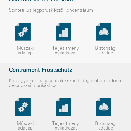
Centrament Air 202 konz
Szintetikus légpórusképzõ koncentrátum
Műszaki
Teljesítmény
Biztonsági
adatlap
nyilatkozat
adatlap
Centrament Frostschutz
Kötésgyorsító hatású adalékszer, hideg időben történő
betonozási munkákhoz
Műszaki
Teljesítmény
Biztonsági
adatlap
nyilatkozat
adatlap