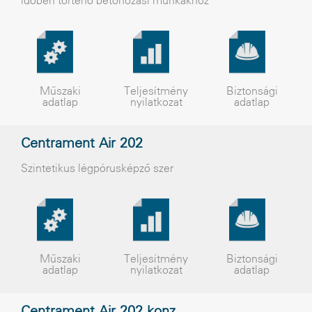
idõben történõ betonozási munkákhoz
Műszaki
Teljesítmény
Biztonsági
adatlap
nyilatkozat
adatlap
Centrament Air 202
Szintetikus légpórusképző szer
Műszaki
Teljesítmény
Biztonsági
adatlap
nyilatkozat
adatlap