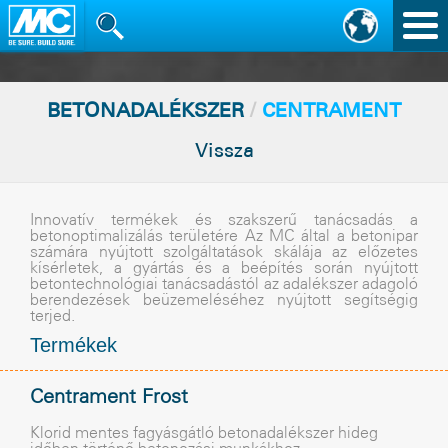
Nav
vált
BETONADALÉKSZER
/
CENTRAMENT
Vissza
Innovatív termékek és szakszerû tanácsadás a
betonoptimalizálás területére Az MC által a betonipar
számára nyújtott szolgáltatások skálája az elõzetes
kísérletek, a gyártás és a beépítés során nyújtott
betontechnológiai tanácsadástól az adalékszer adagoló
berendezések beüzemeléséhez nyújtott segítségig
terjed.
Termékek
Centrament Frost
Klorid mentes fagyásgátló betonadalékszer hideg