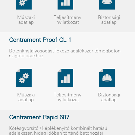
Műszaki
Teljesítmény
Biztonsági
adatlap
nyilatkozat
adatlap
Centrament Proof CL 1
Betonkristályosodást fokozó adalékszer tömegbeton
szigetelésekhez
Műszaki
Teljesítmény
Biztonsági
adatlap
nyilatkozat
adatlap
Centrament Rapid 607
Kötésgyorsító / képlékenyítõ kombinált hatású
adalékszer, hideg idõben történõ betonozási