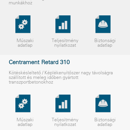
munkákhoz
Műszaki
Teljesítmény
Biztonsági
adatlap
nyilatkozat
adatlap
Centrament Retard 310
Kötéskésleltetõ / Képlékenyítõszer nagy távolságra
szállított és meleg idõben gyártott
transzportbetonokhoz
Műszaki
Teljesítmény
Biztonsági
adatlap
nyilatkozat
adatlap