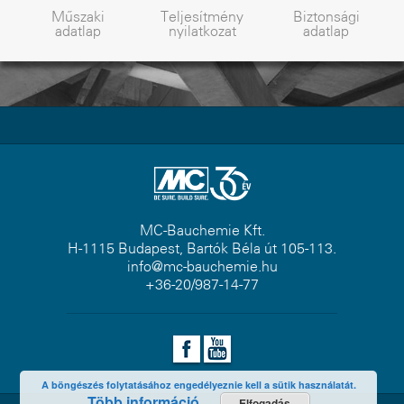
Műszaki
Teljesítmény
Biztonsági
adatlap
nyilatkozat
adatlap
MC-Bauchemie Kft.
H-1115 Budapest, Bartók Béla út 105-113.
info@mc-bauchemie.hu
+36-20/987-14-77
A böngészés folytatásához engedélyeznie kell a sütik használatát.
Több információ
Elfogadás