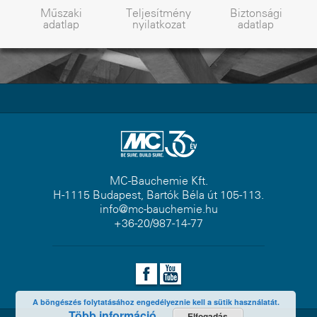
Műszaki
Teljesítmény
Biztonsági
adatlap
nyilatkozat
adatlap
MC-Bauchemie Kft.
H-1115 Budapest, Bartók Béla út 105-113.
info@mc-bauchemie.hu
+36-20/987-14-77
A böngészés folytatásához engedélyeznie kell a sütik használatát.
Több információ
Elfogadás