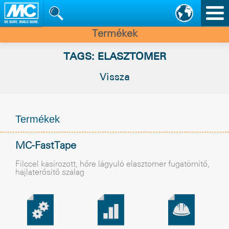
Nav
vált
Termékek
TAGS: ELASZTOMER
Vissza
Termékek
MC-FastTape
Filccel kasírozott, hõre lágyuló elasztomer fugatömítő,
hajlaterősítő szalag