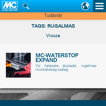
Nav
vált
Tudástár
TAGS: RUGALMAS
Vissza
MC-WATERSTOP
EXPAND
Víz hatására duzzadó, rugalmas
munkahézag szalag