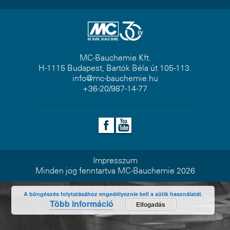
MC-Bauchemie Kft.
H-1115 Budapest, Bartók Béla út 105-113.
info@mc-bauchemie.hu
+36-20/987-14-77
Impresszum
Minden jog fenntartva MC-Bauchemie 2026
A böngészés folytatásához engedélyeznie kell a sütik használatát.
Több információ
Elfogadás