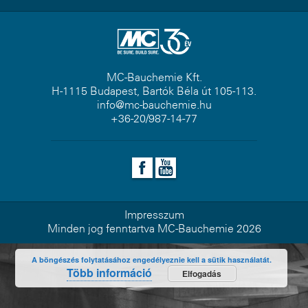
MC-Bauchemie Kft.
H-1115 Budapest, Bartók Béla út 105-113.
info@mc-bauchemie.hu
+36-20/987-14-77
Impresszum
Minden jog fenntartva MC-Bauchemie 2026
A böngészés folytatásához engedélyeznie kell a sütik használatát.
Több információ
Elfogadás