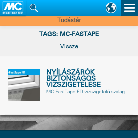
Nav
vált
Tudástár
TAGS: MC-FASTAPE
Vissza
NYÍLÁSZÁRÓK
BIZTONSÁGOS
VÍZSZIGETELÉSE
MC-FastTape FD vizszigetelő szalag