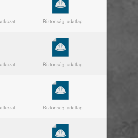
latkozat
Biztonsági
adatlap
latkozat
Biztonsági
adatlap
latkozat
Biztonsági
adatlap