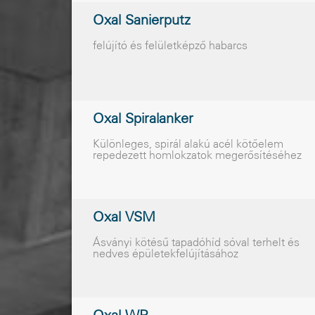
Oxal Sanierputz
felújító és felületképzõ habarcs
Oxal Spiralanker
Különleges, spirál alakú acél kötõelem
repedezett homlokzatok megerõsítéséhez
Oxal VSM
Ásványi kötésû tapadóhíd sóval terhelt és
nedves épületekfelújításához