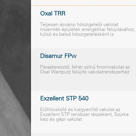
Oxal TRR
Teljesen ásványi hõszigetelõ vakolat
mûemlék épületek energetikai felújításához,
külsõ és belsõ hõszigetelésként is
Disamur FPw
Páraáteresztõ, fehér színû finomvakolat az
Oxal Wertputz felújító vakolatrendszerhez
Exzellent STP 540
Elõfröcskölõ és kiegyenlítõ vakolat az
Exzellent STP rendszer részeként, Szürke
kézi és gépi vakolat