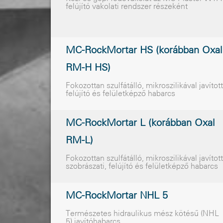
felújító vakolati rendszer részeként
MC-RockMortar HS (korábban Oxal
RM-H HS)
Fokozottan szulfátálló, mikroszilikával javított
felújító és felületképzõ habarcs
MC-RockMortar L (korábban Oxal
RM-L)
Fokozottan szulfátálló, mikroszilikával javított
szobrászati, felújító és felületképzõ habarcs
MC-RockMortar NHL 5
Természetes hidraulikus mész kötésű (NHL
5) javítóhabarcs