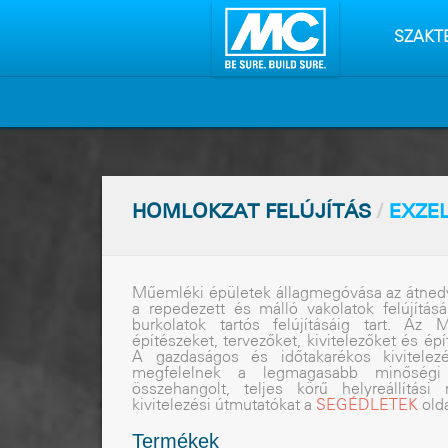
Tartalo
kihagyá
SZAKT
HOMLOKZAT FELÚJÍTÁS
/
EXZE
Mûemléki épületek állagmegóvása az átnedve
a repedezett és málló vakolatok felújítá
burkolatok tartós felújításáig tart. Az
építészeket, tervezõket, kivitelezõket és épí
A gazdaságos és idõtakarékos kivitelez
megfelelnek a legmagasabb minõségi 
összehangolt, teljes körû helyreállítás
kivitelezési útmutatókat a
SEGÉDLETEK
olda
Termékek