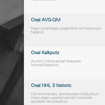
Oxal AVG-QM
Nagy szilárdságú üregkitöltő és horgonyzó
habarcs
Oxal Kalkputz
Ásványi mészvakolat falazatok
helyreállításához
Oxal NHL 3 historic
Cementmentes, természetes hidraulikus
mész alapú vakolat kiemelt mûemlék
épületek felújításához