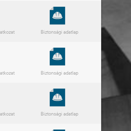
latkozat
Biztonsági
adatlap
latkozat
Biztonsági
adatlap
latkozat
Biztonsági
adatlap