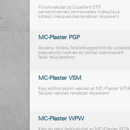
Finomvakolat az Exzellent STP
cementmentes,természetes hidraulikus
kötésû mészvakolat-rendszer részeként
MC-Plaster PGP
Ásványi kötésű felületkiegyenlítő és sótárol
alapvakolat nedves és sókkal szennyezett
falak felújításához
MC-Plaster VSM
Kézi előfröcskölő vakolat az MC-Plaster WT
falújító vakolati rendszer részeként
MC-Plaster WPW
Kézi és gépi fedővakolat az MC-Plaster WTA