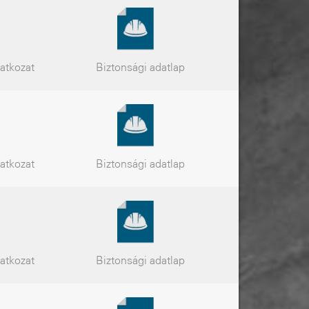
latkozat
Biztonsági
adatlap
latkozat
Biztonsági
adatlap
latkozat
Biztonsági
adatlap