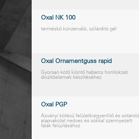
Oxal NK 100
terméskõ konzerváló, szilárdító gél
Oxal Ornamentguss rapid
Gyorsan kötõ kiöntõ habarcs homlokzati
díszítõelemek készítéséhez
Oxal PGP
Ásványi kötésû felületkiegyenlítõ és sótárol
alapvakolat nedves és sókkal szennyezett
falak felújításához