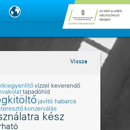
Vissza
etkiegyenlítõ
vízzel keverendõ
mvakolat
tapadóhíd
gkitöltő
javító habarcs
áteresztõ
konzerválás
sználatra kész
rható