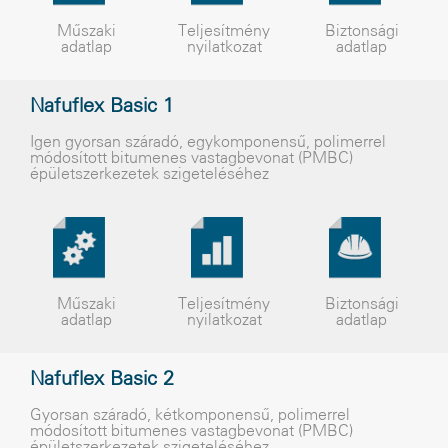
Műszaki
Teljesítmény
Biztonsági
adatlap
nyilatkozat
adatlap
Nafuflex Basic 1
Igen gyorsan száradó, egykomponensû, polimerrel
módosított bitumenes vastagbevonat (PMBC)
épületszerkezetek szigeteléséhez
Műszaki
Teljesítmény
Biztonsági
adatlap
nyilatkozat
adatlap
Nafuflex Basic 2
Gyorsan száradó, kétkomponensû, polimerrel
módosított bitumenes vastagbevonat (PMBC)
épületszerkezetek szigeteléséhez