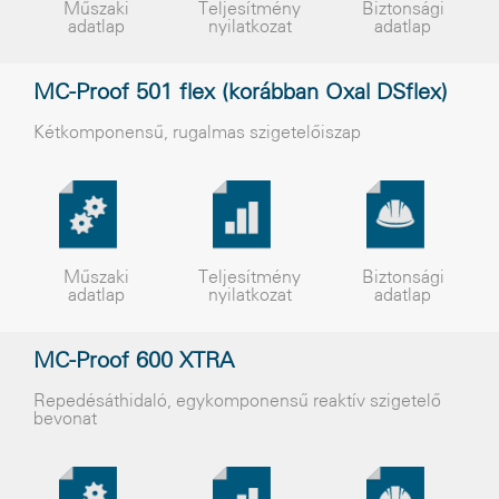
Műszaki
Teljesítmény
Biztonsági
adatlap
nyilatkozat
adatlap
MC-Proof 501 flex (korábban Oxal DSflex)
Kétkomponensû, rugalmas szigetelõiszap
Műszaki
Teljesítmény
Biztonsági
adatlap
nyilatkozat
adatlap
MC-Proof 600 XTRA
Repedésáthidaló, egykomponensű reaktív szigetelő
bevonat