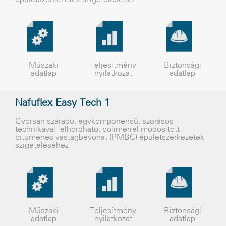
Műszaki
Teljesítmény
Biztonsági
adatlap
nyilatkozat
adatlap
Nafuflex Easy Tech 1
Gyorsan száradó, egykomponensû, szórásos
technikával felhordható, polimerrel módosított
bitumenes vastagbevonat (PMBC) épületszerkezetek
szigeteléséhez
Műszaki
Teljesítmény
Biztonsági
adatlap
nyilatkozat
adatlap