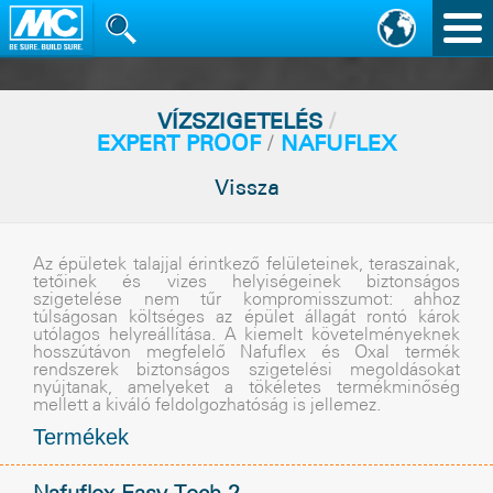
Nav
vált
VÍZSZIGETELÉS
/
EXPERT PROOF
/
NAFUFLEX
Vissza
Az épületek talajjal érintkezõ felületeinek, teraszainak,
tetõinek és vizes helyiségeinek biztonságos
szigetelése nem tûr kompromisszumot: ahhoz
túlságosan költséges az épület állagát rontó károk
utólagos helyreállítása. A kiemelt követelményeknek
hosszútávon megfelelõ Nafuflex és Oxal termék
rendszerek biztonságos szigetelési megoldásokat
nyújtanak, amelyeket a tökéletes termékminõség
mellett a kiváló feldolgozhatóság is jellemez.
Termékek