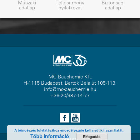
Műszaki
Teljesítmény
Biztonsági
adatlap
nyilatkozat
adatlap
MC-Bauchemie Kft.
H-1115 Budapest, Bartók Béla út 105-113.
info@mc-bauchemie.hu
+36-20/987-14-77
A böngészés folytatásához engedélyeznie kell a sütik használatát.
Több információ
Elfogadás
Impresszum