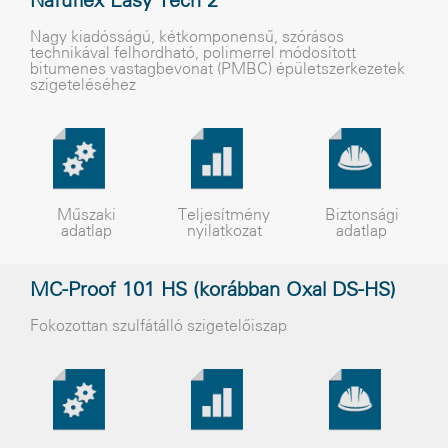
Nafuflex Easy Tech 2
Nagy kiadósságú, kétkomponensû, szórásos
technikával felhordható, polimerrel módosított
bitumenes vastagbevonat (PMBC) épületszerkezetek
szigeteléséhez
Műszaki
Teljesítmény
Biztonsági
adatlap
nyilatkozat
adatlap
MC-Proof 101 HS (korábban Oxal DS-HS)
Fokozottan szulfátálló szigetelõiszap