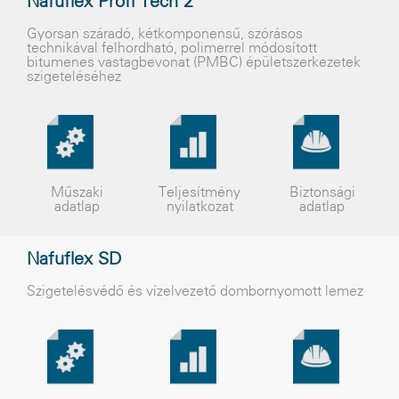
Nafuflex Profi Tech 2
Gyorsan száradó, kétkomponensû, szórásos
technikával felhordható, polimerrel módosított
bitumenes vastagbevonat (PMBC) épületszerkezetek
szigeteléséhez
Műszaki
Teljesítmény
Biztonsági
adatlap
nyilatkozat
adatlap
Nafuflex SD
Szigetelésvédő és vízelvezető dombornyomott lemez