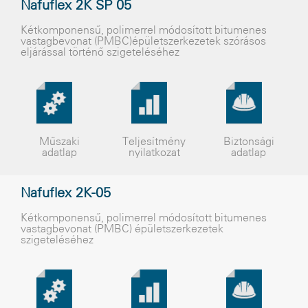
Nafuflex 2K SP 05
Kétkomponensû, polimerrel módosított bitumenes
vastagbevonat (PMBC)épületszerkezetek szórásos
eljárással történõ szigeteléséhez
Műszaki
Teljesítmény
Biztonsági
adatlap
nyilatkozat
adatlap
Nafuflex 2K-05
Kétkomponensû, polimerrel módosított bitumenes
vastagbevonat (PMBC) épületszerkezetek
szigeteléséhez