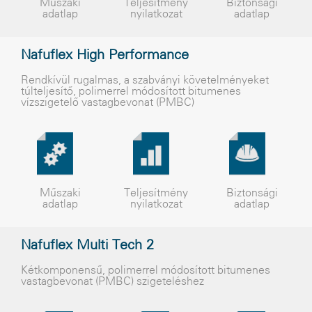
Műszaki
Teljesítmény
Biztonsági
adatlap
nyilatkozat
adatlap
Nafuflex High Performance
Rendkívül rugalmas, a szabványi követelményeket
túlteljesítő, polimerrel módosított bitumenes
vízszigetelő vastagbevonat (PMBC)
Műszaki
Teljesítmény
Biztonsági
adatlap
nyilatkozat
adatlap
Nafuflex Multi Tech 2
Kétkomponensű, polimerrel módosított bitumenes
vastagbevonat (PMBC) szigeteléshez