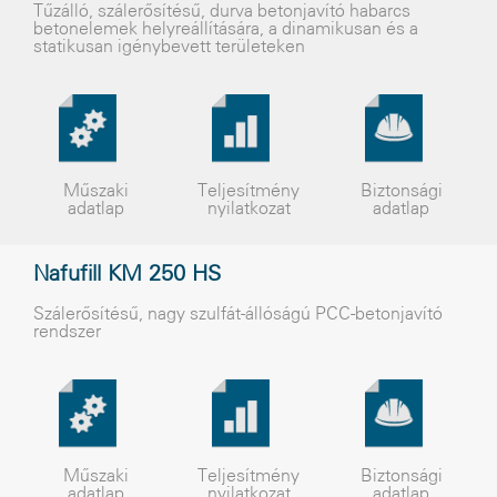
Tûzálló, szálerõsítésû, durva betonjavító habarcs
betonelemek helyreállítására, a dinamikusan és a
statikusan igénybevett területeken
Műszaki
Teljesítmény
Biztonsági
adatlap
nyilatkozat
adatlap
Nafufill KM 250 HS
Szálerõsítésû, nagy szulfát-állóságú PCC-betonjavító
rendszer
Műszaki
Teljesítmény
Biztonsági
adatlap
nyilatkozat
adatlap