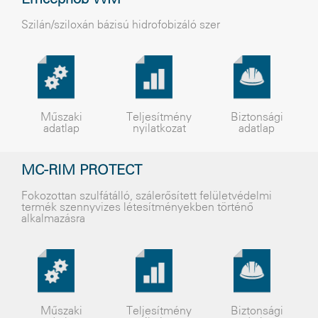
Emcephob WM
Szilán/sziloxán bázisú hidrofobizáló szer
Műszaki
Teljesítmény
Biztonsági
adatlap
nyilatkozat
adatlap
MC-RIM PROTECT
Fokozottan szulfátálló, szálerősített felületvédelmi
termék szennyvizes létesítményekben történő
alkalmazásra
Műszaki
Teljesítmény
Biztonsági