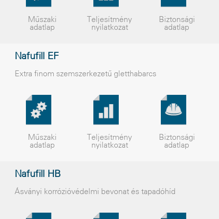
Műszaki
Teljesítmény
Biztonsági
adatlap
nyilatkozat
adatlap
Nafufill EF
Extra finom szemszerkezetű gletthabarcs
Műszaki
Teljesítmény
Biztonsági
adatlap
nyilatkozat
adatlap
Nafufill HB
Ásványi korrózióvédelmi bevonat és tapadóhíd