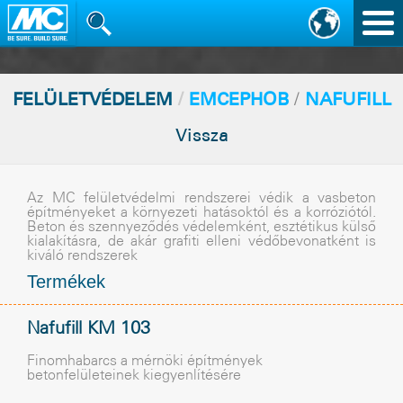
Nav
vált
FELÜLETVÉDELEM
/
EMCEPHOB
/
NAFUFILL
Vissza
Az MC felületvédelmi rendszerei védik a vasbeton
építményeket a környezeti hatásoktól és a korróziótól.
Beton és szennyezõdés védelemként, esztétikus külsõ
kialakításra, de akár grafiti elleni védõbevonatként is
kiváló rendszerek
Termékek
Nafufill KM 103
Finomhabarcs a mérnöki építmények
betonfelületeinek kiegyenlítésére