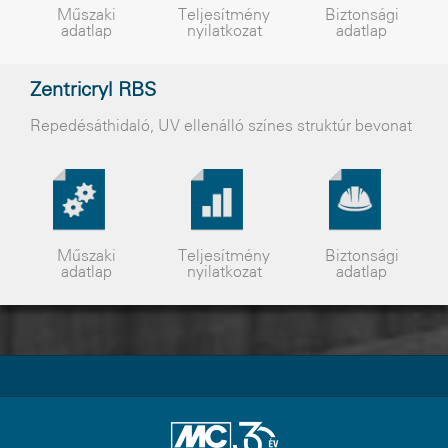
Műszaki
Teljesítmény
Biztonsági
adatlap
nyilatkozat
adatlap
Zentricryl RBS
Repedésáthidaló, UV ellenálló színes struktúr bevonat
Műszaki
Teljesítmény
Biztonsági
adatlap
nyilatkozat
adatlap