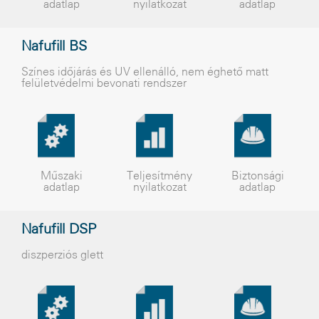
adatlap
nyilatkozat
adatlap
Nafufill BS
Színes idõjárás és UV ellenálló, nem éghetõ matt
felületvédelmi bevonati rendszer
Műszaki
Teljesítmény
Biztonsági
adatlap
nyilatkozat
adatlap
Nafufill DSP
diszperziós glett