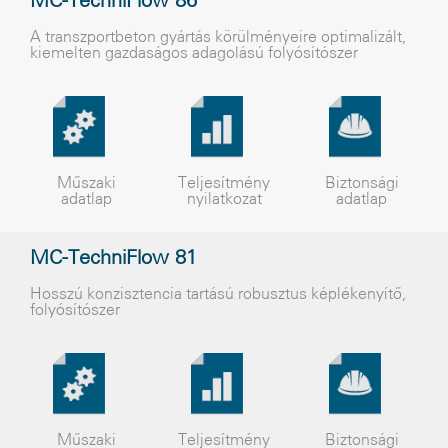
MC-TechniFlow 86
A transzportbeton gyártás körülményeire optimalizált,
kiemelten gazdaságos adagolású folyósítószer
Műszaki
Teljesítmény
Biztonsági
adatlap
nyilatkozat
adatlap
MC-TechniFlow 81
Hosszú konzisztencia tartású robusztus képlékenyítõ,
folyósítószer
Műszaki
Teljesítmény
Biztonsági