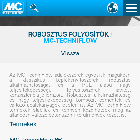
Nav
vált
ROBOSZTUS FOLYÓSÍTÓK
/
MC-TECHNIFLOW
Vissza
Az MC-TechniFlow adalékszerek egyesítik magukban
a klasszikus képlékenyítõszerek robusztus
alkalmazhatóságát és a PCE alapú nagy
teljesítõképességû folyósítószerek javított
konzisztencia-jellemzõit. Robusztus alkalmazhatóság
és nagy teljesítõképesség kompozit cementek és
változó adalékanyagok esetén is. Az MC-TechniFlow
termékek stabilak és könnyen kezelhetõek még az
állandóan változó betonüzemi körülmények között is.
Termékek