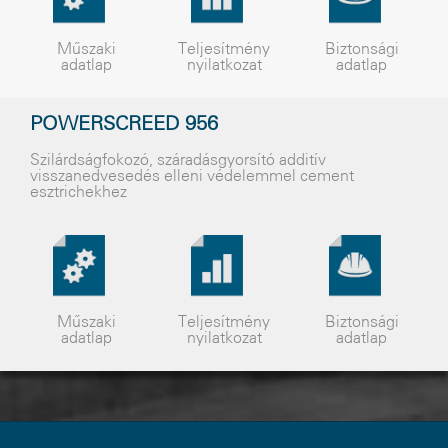
Műszaki
Teljesítmény
Biztonsági
adatlap
nyilatkozat
adatlap
POWERSCREED 956
Szilárdságfokozó, száradásgyorsító additív
visszanedvesedés elleni védelemmel cement
esztrichekhez
Műszaki
Teljesítmény
Biztonsági
adatlap
nyilatkozat
adatlap