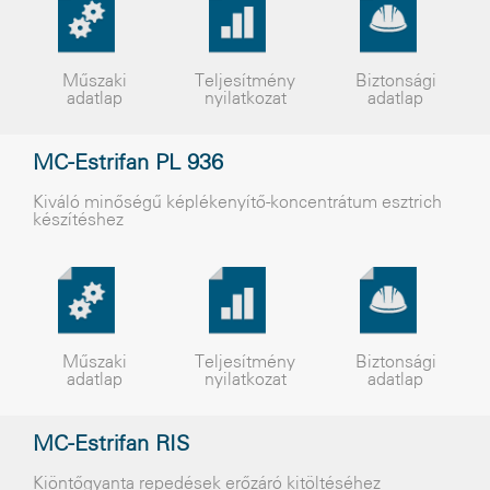
Műszaki
Teljesítmény
Biztonsági
adatlap
nyilatkozat
adatlap
MC-Estrifan PL 936
Kiváló minõségû képlékenyítõ-koncentrátum esztrich
készítéshez
Műszaki
Teljesítmény
Biztonsági
adatlap
nyilatkozat
adatlap
MC-Estrifan RIS
Kiöntõgyanta repedések erõzáró kitöltéséhez