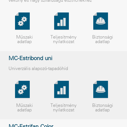
vékony és nagy szilárdságú esztrichekhez
Műszaki
Teljesítmény
Biztonsági
adatlap
nyilatkozat
adatlap
MC-Estribond uni
Univerzális alapozó-tapadóhíd
Műszaki
Teljesítmény
Biztonsági
adatlap
nyilatkozat
adatlap