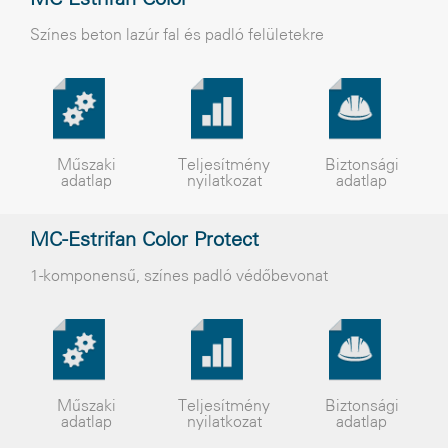
MC-Estrifan Color
Színes beton lazúr fal és padló felületekre
Műszaki
Teljesítmény
Biztonsági
adatlap
nyilatkozat
adatlap
MC-Estrifan Color Protect
1-komponensû, színes padló védõbevonat
Műszaki
Teljesítmény
Biztonsági
adatlap
nyilatkozat
adatlap