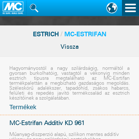
Nav
vált
ESTRICH
/
MC-ESTRIFAN
Vissza
Hagyományostól a nagy szilárdságig, normáltól a
gyorsan burkolhatóig, vastagtól a vékonyig minden
esztrich típusra megtalálható az MC-Esrtifan
termékpalettán a megbízható gazdaságos megoldás.
Széleskörû adalékszer, tapadóhíd, zsákos habarcs,
felületi és repedés javító termékcsalád az esztrich
készítõinek a szolgálatában.
Termékek
MC-Estrifan Additiv KD 961
Mûanyag-diszperzió alapú, szilikon mentes additív