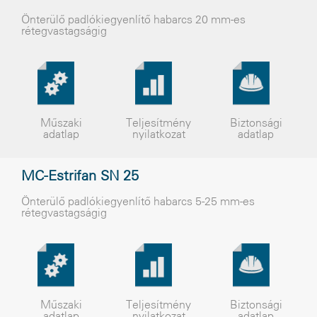
Önterülõ padlókiegyenlítõ habarcs 20 mm-es
rétegvastagságig
Műszaki
Teljesítmény
Biztonsági
adatlap
nyilatkozat
adatlap
MC-Estrifan SN 25
Önterülõ padlókiegyenlítõ habarcs 5-25 mm-es
rétegvastagságig
Műszaki
Teljesítmény
Biztonsági
adatlap
nyilatkozat
adatlap