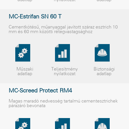
MC-Estrifan SN 60 T
Cementkötésû, mûanyaggal javított száraz esztrich 10
mm és 60 mm közötti rétegvastagsághoz
Műszaki
Teljesítmény
Biztonsági
adatlap
nyilatkozat
adatlap
MC-Screed Protect RM4
Magas maradó nedvesség tartalmú cementesztrichek
párazáró bevonata