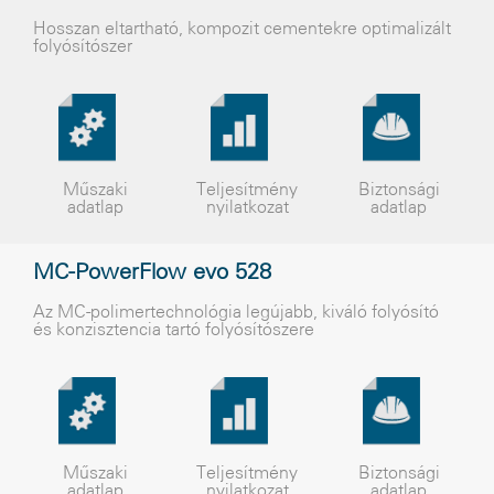
Hosszan eltartható, kompozit cementekre optimalizált
folyósítószer
Műszaki
Teljesítmény
Biztonsági
adatlap
nyilatkozat
adatlap
MC-PowerFlow evo 528
Az MC-polimertechnológia legújabb, kiváló folyósító
és konzisztencia tartó folyósítószere
Műszaki
Teljesítmény
Biztonsági
adatlap
nyilatkozat
adatlap