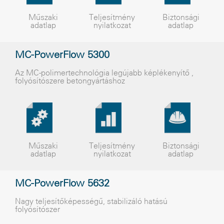
Műszaki
Teljesítmény
Biztonsági
adatlap
nyilatkozat
adatlap
MC-PowerFlow 5300
Az MC-polimertechnológia legújabb képlékenyítő ,
folyósítószere betongyártáshoz
Műszaki
Teljesítmény
Biztonsági
adatlap
nyilatkozat
adatlap
MC-PowerFlow 5632
Nagy teljesítõképességû, stabilizáló hatású
folyósítószer