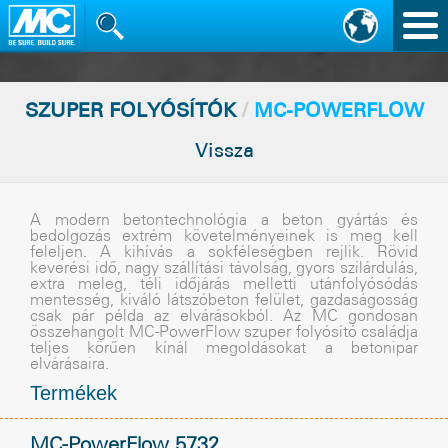
Nav
vált
SZUPER FOLYÓSÍTÓK
/
MC-POWERFLOW
Vissza
A modern betontechnológia a beton gyártás és
bedolgozás extrém követelményeinek is meg kell
feleljen. A kihívás a sokféleségben rejlik. Rövid
keverési idõ, nagy szállítási távolság, gyors szilárdulás,
extra meleg, téli idõjárás melletti utánfolyósódás
mentesség, kiváló látszóbeton felület, gazdaságosság
csak pár példa az elvárásokból. Az MC gondosan
összehangolt MC-PowerFlow szuper folyósító családja
teljes körûen kínál megoldásokat a betonipar
elvárásaira.
Termékek
MC-PowerFlow 5732