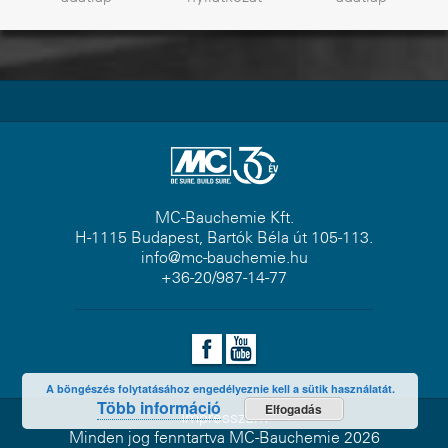
MC-Bauchemie Kft.
H-1115 Budapest, Bartók Béla út 105-113.
info@mc-bauchemie.hu
+36-20/987-14-77
A böngészés folytatásához engedélyeznie kell a sütik használatát.
Több információ
Elfogadás
Impresszum
Minden jog fenntartva MC-Bauchemie 2026