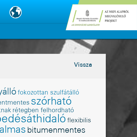
Vissza
yálló
fokozottan szulfátálló
szórható
ntmentes
knak
rétegben felhordható
pedésáthidaló
flexibilis
galmas
bitumenmentes