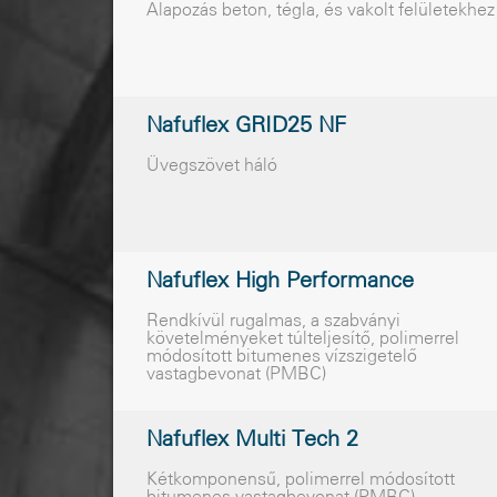
Alapozás beton, tégla, és vakolt felületekhez
Nafuflex GRID25 NF
Üvegszövet háló
Nafuflex High Performance
Rendkívül rugalmas, a szabványi
követelményeket túlteljesítő, polimerrel
módosított bitumenes vízszigetelő
vastagbevonat (PMBC)
Nafuflex Multi Tech 2
Kétkomponensű, polimerrel módosított