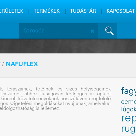
m
sa
ERÜLETEK
TERMÉKEK
TUDÁSTÁR
KAPCSOLAT
F
/
NAFUFLEX
ek, teraszainak, tetõinek és vizes helyiségeinek
fag
isszumot: ahhoz túlságosan költséges az épület
. A kiemelt követelményeknek hosszútávon megfelelõ
ceme
ágos szigetelési megoldásokat nyújtanak, amelyeket
eldolgozhatóság is jellemez.
lúgo
re
ru