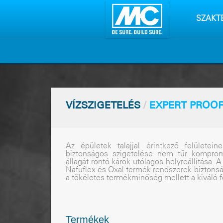
Tartalo
kihagyá
SZAKT
VÍZSZIGETELÉS
/
EXPERT PROO
Az épületek talajjal érintkezõ felületein
biztonságos szigetelése nem tûr komprom
állagát rontó károk utólagos helyreállítása
Nafuflex és Oxal termék rendszerek biztons
a tökéletes termékminõség mellett a kiváló f
Termékek