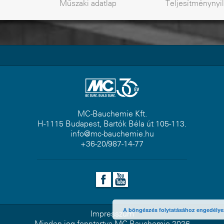
Műszaki
adatlap
Teljesítmény
nyi
MC-Bauchemie Kft.
H-1115 Budapest, Bartók Béla út 105-113.
info@mc-bauchemie.hu
+36-20/987-14-77
A böngészés folytatásához engedélyezn
Impresszum