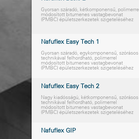
Gyorsan száradó, kétkomponensû, polimerre
módosított bitumenes vastagbevonat
(PMBC) épületszerkezetek szigeteléséhez
Nafuflex Easy Tech 1
Gyorsan száradó, egykomponensû, szórásos
technikával felhordható, polimerrel
módosított bitumenes vastagbevonat
(PMBC) épületszerkezetek szigeteléséhez
Nafuflex Easy Tech 2
Nagy kiadósságú, kétkomponensû, szórásos
technikával felhordható, polimerrel
módosított bitumenes vastagbevonat
(PMBC) épületszerkezetek szigeteléséhez
Nafuflex GIP