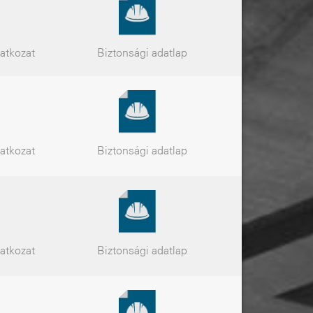
latkozat
Biztonsági
adatlap
latkozat
Biztonsági
adatlap
latkozat
Biztonsági
adatlap