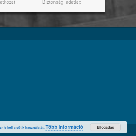
latkozat
Biztonsági
adatlap
Több információ
Elfogadás
ie kell a sütik használatát.