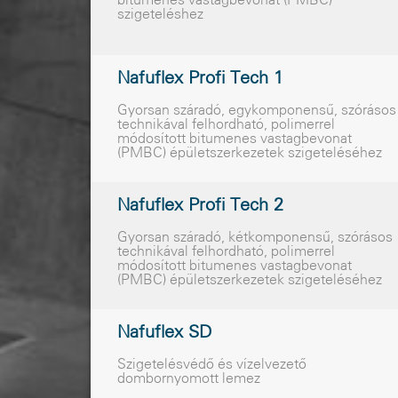
bitumenes vastagbevonat (PMBC)
szigeteléshez
Nafuflex Profi Tech 1
Gyorsan száradó, egykomponensű, szórásos
technikával felhordható, polimerrel
módosított bitumenes vastagbevonat
(PMBC) épületszerkezetek szigeteléséhez
Nafuflex Profi Tech 2
Gyorsan száradó, kétkomponensû, szórásos
technikával felhordható, polimerrel
módosított bitumenes vastagbevonat
(PMBC) épületszerkezetek szigeteléséhez
Nafuflex SD
Szigetelésvédő és vízelvezető
dombornyomott lemez