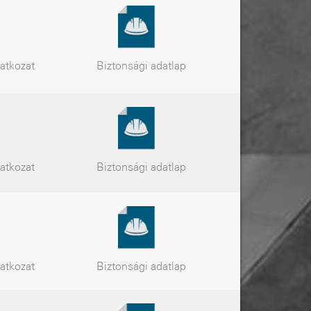
latkozat
Biztonsági
adatlap
latkozat
Biztonsági
adatlap
latkozat
Biztonsági
adatlap