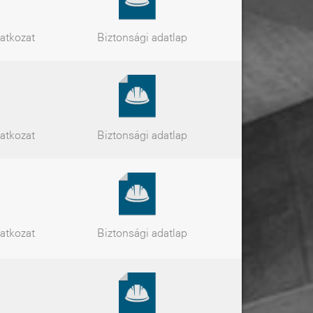
latkozat
Biztonsági
adatlap
latkozat
Biztonsági
adatlap
latkozat
Biztonsági
adatlap