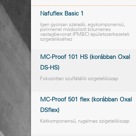
Nafuflex Basic 1
Igen gyorsan száradó, egykomponensû,
polimerrel módosított bitumenes
vastagbevonat (PMBC) épületszerkezetek
szigeteléséhez
MC-Proof 101 HS (korábban Oxal
DS-HS)
Fokozottan szulfátálló szigetelõiszap
MC-Proof 501 flex (korábban Oxal
DSflex)
Kétkomponensû, rugalmas szigetelõiszap