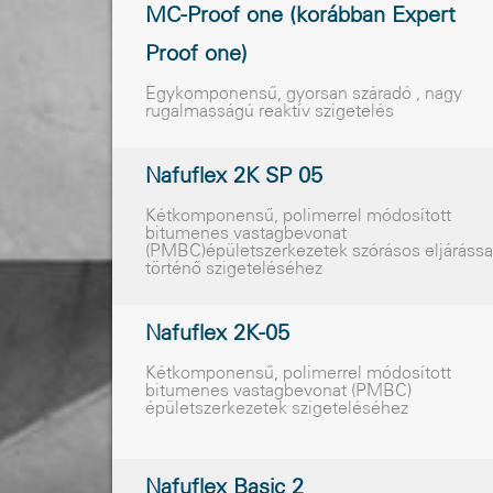
MC-Proof one (korábban Expert
Proof one)
Egykomponensû, gyorsan száradó , nagy
rugalmasságú reaktív szigetelés
Nafuflex 2K SP 05
Kétkomponensû, polimerrel módosított
bitumenes vastagbevonat
(PMBC)épületszerkezetek szórásos eljárássa
történõ szigeteléséhez
Nafuflex 2K-05
Kétkomponensû, polimerrel módosított
bitumenes vastagbevonat (PMBC)
épületszerkezetek szigeteléséhez
Nafuflex Basic 2