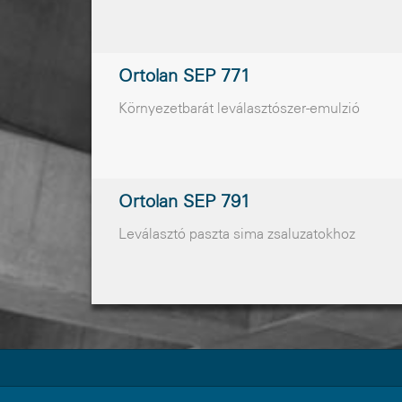
Ortolan SEP 771
Környezetbarát leválasztószer-emulzió
Ortolan SEP 791
Leválasztó paszta sima zsaluzatokhoz