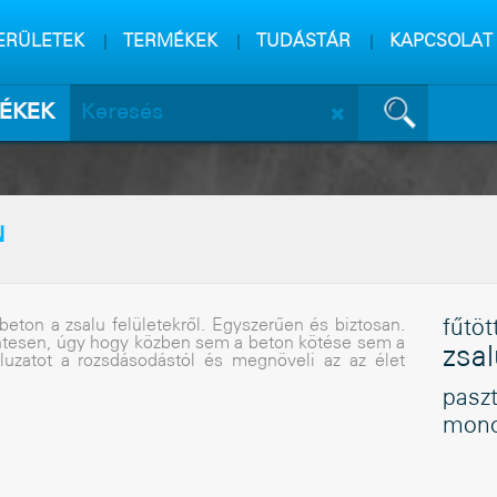
m
sa
ERÜLETEK
TERMÉKEK
TUDÁSTÁR
KAPCSOLAT
ÉKEK
N
beton a zsalu felületekrõl. Egyszerûen és biztosan.
fûtöt
entesen, úgy hogy közben sem a beton kötése sem a
zsal
luzatot a rozsdásodástól és megnöveli az az élet
pasz
mono