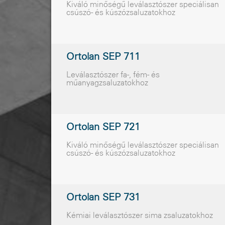
Kiváló minõségû leválasztószer speciálisan
csúszó- és kúszózsaluzatokhoz
Ortolan SEP 711
Leválasztószer fa-, fém- és
mûanyagzsaluzatokhoz
Ortolan SEP 721
Kiváló minõségû leválasztószer speciálisan
csúszó- és kúszózsaluzatokhoz
Ortolan SEP 731
Kémiai leválasztószer sima zsaluzatokhoz