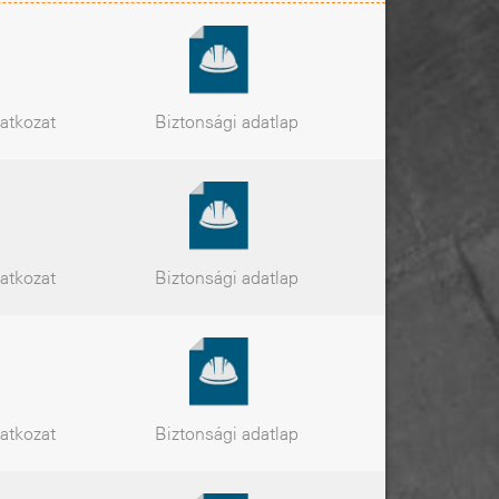
latkozat
Biztonsági
adatlap
latkozat
Biztonsági
adatlap
latkozat
Biztonsági
adatlap