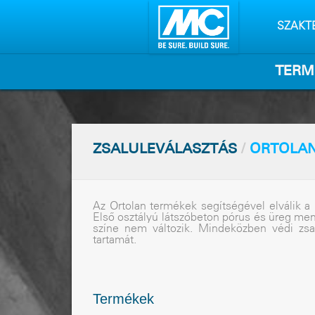
Tartalo
kihagyá
SZAKT
TERM
ZSALULEVÁLASZTÁS
/
ORTOLA
Az Ortolan termékek segítségével elválik a 
Elsõ osztályú látszóbeton pórus és üreg m
színe nem változik. Mindeközben védi zsa
tartamát.
Termékek