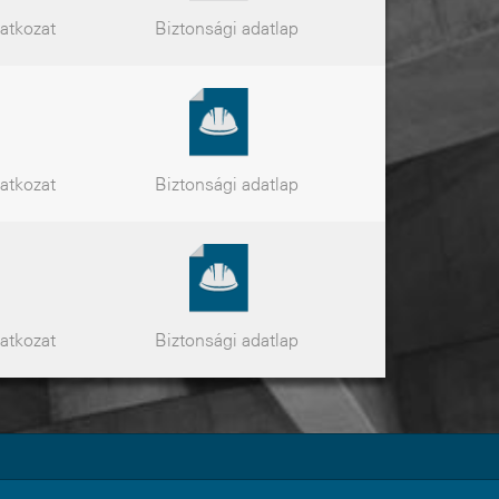
latkozat
Biztonsági
adatlap
latkozat
Biztonsági
adatlap
latkozat
Biztonsági
adatlap