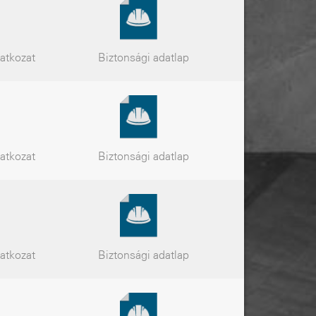
latkozat
Biztonsági
adatlap
latkozat
Biztonsági
adatlap
latkozat
Biztonsági
adatlap