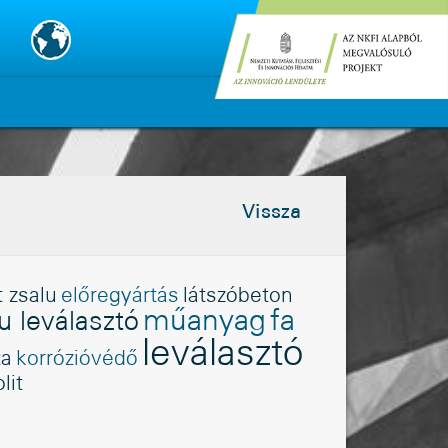
Vissza
t zsalu
elõregyártás
látszóbeton
mûanyag
fa
u leválasztó
leválasztó
ta
korrózióvédõ
lit