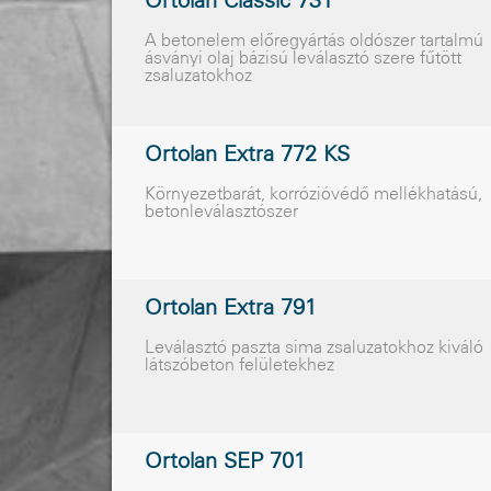
Ortolan Classic 731
A betonelem elõregyártás oldószer tartalmú
ásványi olaj bázisú leválasztó szere fûtött
zsaluzatokhoz
Ortolan Extra 772 KS
Környezetbarát, korrózióvédõ mellékhatású,
betonleválasztószer
Ortolan Extra 791
Leválasztó paszta sima zsaluzatokhoz kiváló
látszóbeton felületekhez
Ortolan SEP 701